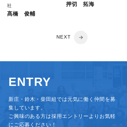
押切 拓海
社
髙橋 俊輔
NEXT
ENTRY
新庄・鈴木・柴田組では元気に働く仲間を募
集しています。
ご興味のある方は採用エントリーよりお気軽
にご応募ください！