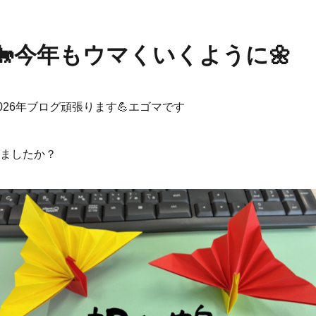
🐎今年もウマくいくように🌼
>2026年ブログ頑張ります💪エゴマです
ましたか？