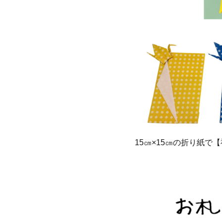
15㎝×15㎝の折り紙