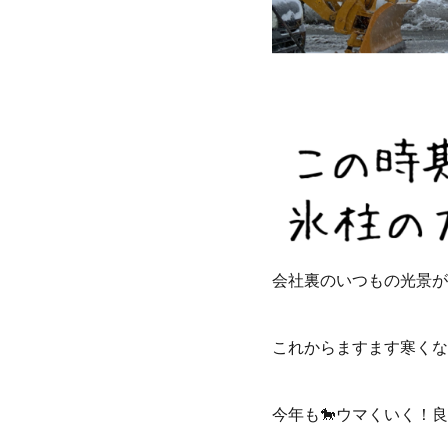
会社裏のいつもの光景が
これからますます寒くな
今年も🐎ウマくいく！