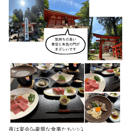
夜は宴会🍶豪華な食事たち✨✨⤵