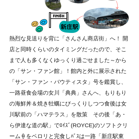
熱烈な見送りを背に
「さんさん商店街」
へ！ 開
店と同時くらいのタイミングだったので、そこ
まで人も多くなくゆっくり過ごせました～から
の
「サン・ファン館」
！館内と外に展示された
「サン・ファン・バウティスタ」号を鑑賞し、
一路昼食会場の女川
「典典」
さんへ、もりもり
の海鮮丼＆焼き牡蠣にびっくりしつつ食後は女
川駅前の
「ハマテラス」
を散策 その後
「あ・
ら伊達な道の駅」
でﾛｲｽﾞ(ROYCE)のソフトクリ
ーム🍦をペロリと完食しﾊﾞｽは一路
「新庄駅東