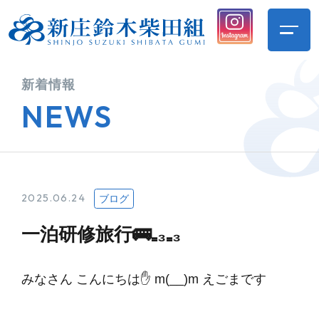
新着情報
NEWS
2025.06.24
ブログ
一泊研修旅行🚌₌₃₌₃
みなさん こんにちは✋ m(__)m えごまです