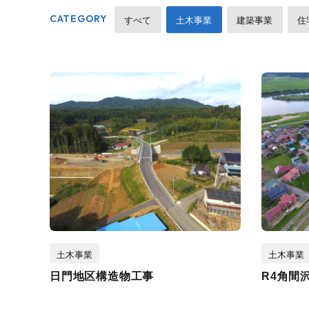
CATEGORY
すべて
土木事業
建築事業
住
土木事業
土木事業
日門地区構造物工事
R4角間