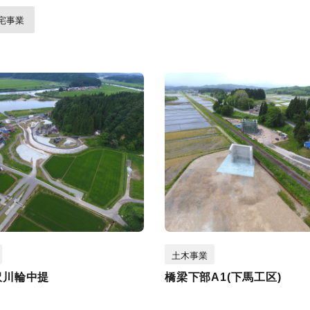
宅事業
土木事業
沢川輪中提
橋梁下部A1(下馬工区)