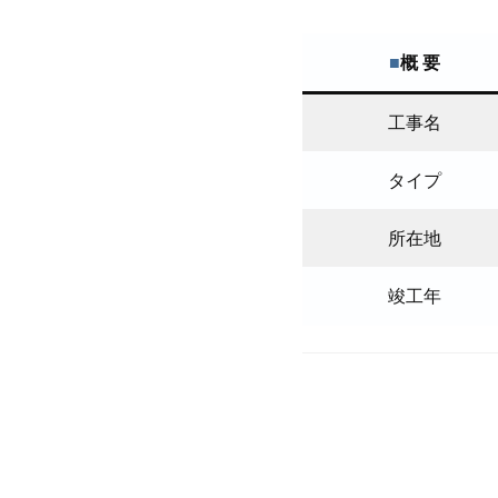
■
概 要
工事名
タイプ
所在地
竣工年