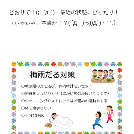
どおりで！(; ･`д･´) 最近の状態にぴったり！
（ぃゃぃゃ、本当か！？( ´Д｀)っ))Дﾟ)・∵.）